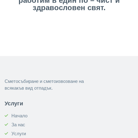
работим в един по – чист и
здравословен свят.
Сметосъбиране и сметоизвозване на
всякакъв вид отпадък.
Услуги
Начало
За нас
Услуги