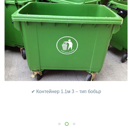
✔ Контейнер 1.1м 3 – тип бобър
1
2
3