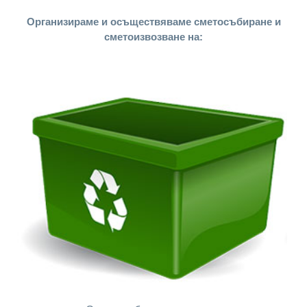
Организираме и осъществяваме сметосъбиране и
сметоизвозване на: