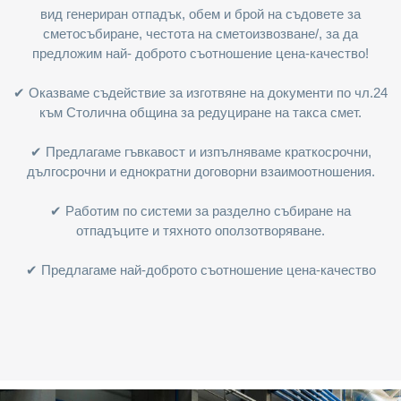
вид генериран отпадък, обем и брой на съдовете за
сметосъбиране, честота на сметоизвозване/, за да
предложим най- доброто съотношение цена-качество!
✔ Оказваме съдействие за изготвяне на документи по чл.24
към Столична община за редуциране на такса смет.
✔ Предлагаме гъвкавост и изпълняваме краткосрочни,
дългосрочни и еднократни договорни взаимоотношения.
✔ Работим по системи за разделно събиране на
отпадъците и тяхното оползотворяване.
✔ Предлагаме най-доброто съотношение цена-качество